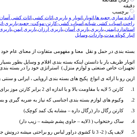
دقیقه
برچسب
آماده سازی جعبه ها
,
اتوبار
,
اتوبار و باربری
,
اثاث کشی
,
اثاث کشی آسان
راحت
,
اسباب کشی شبانه
,
اسباب کشی-کارتن-موکت- جعبه-باربری-اتو
استاندارد
,
ایمنی
,
باربری
,
باربری آسان
,
باربری ارزان
,
باربری ایمن
,
باربری
انبار کوتاه مدت
,
واردات
,
وسایل
بسته بندی در حمل و نقل معنا و مفهومی متفاوت از معنای عام خود د
اتوبار ظریف بار با دانستن اینکه بسته بندی اقلام و وسایل بطور بسیا
تجهیزات خاص صنعتی و لوازم منزل.) استراتژی خود را در بسته بندی ب
ازین رو با ارائه ی انواع پکیج های بسته بندی اروپایی ، ایرانی و
1. کارتن 5 لایه با مقاومت بالا و با اندازه ای 2 برابر کارتن موز برای بسته بندی لوازمی که از ارزش کالایی بالایی برخوردارند.
2. وکیوم های لوازم بسته بندی اجناسی که نیاز به ضربه گیری و بسته بندی دارند. شامل بابل رپ ( فوم ضربه گیر ) – استرج رپ ( سلفون ) – چسب اسکات پهن
3. کارتن رگال دار (رگال داره – مشابه یک کمد کوچک)
4. ساک رختخواب ( 3لایه – حاوی پشم شیشه – زیب دار)
5. لایف پک ( 2- 3 تا کشوی دراور لباس رو براحتی میشه درونش جا داد)