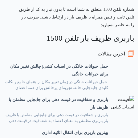
شماره تلفن 1500 متعلق به شما است تا بدون نیاز به کد از طریق
تلفن ثابت و تلفن همراه با ظریف بار در ارتباط باشید. ظریف بار
را به خاطر بسپارید.
باربری ظریف بار تلفن 1500
آخرین مقالات
حمل حیوانات خانگی در اسباب کشی| چالش تغییر مکان
برای حیوانات خانگی
حمل حیوانات خانگی در زمان تغییر مکان: راهنمای جامع و نکات
کلیدی جابه‌جایی خانه، تجربه‌ای پرچالش برای همه اعضای
خانواده است، به‌خصوص اگر پای حیوانات خانگی در میان باشد.
باربری و شفافیت در قیمت دهی برای جابجایی مطمئن با
حیوانات به محیط زندگی خود عمیقاً وابسته هستند و تغییر
ناگهانی این محیط می‌تواند منجر به استرس، اضطراب و حتی
ظریف بار
مشکلات جسمی برای آن‌ها شود. این […]
باربری و شفافیت در قیمت دهی برای جابجایی مطمئن با ظریف
بار باربری مطمئن به معنای اعتماد به شفـافیت در قیمت دهی
است. در این مقاله با اهمیت شفافیت قیمتی، نقش اپلیکیشن
بهترین باربری برای انتقال اثاثیه اداری
ظریف بار در استعلام قیمت باربری، و مزایای شفافیت برای