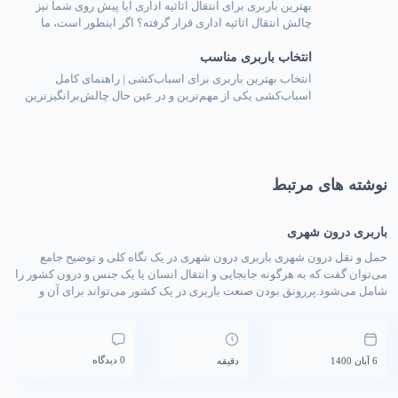
مشتریان آشنا می‌شوید. شفافیت قیمتی و اعتماد مشتریان در
بهترین باربری برای انتقال اثاثیه اداری آیا پیش روی شما نیز
بازار باربری تهران، شفافیت […]
چالش انتقال اثاثیه اداری قرار گرفته؟ اگر اینطور است، ما
بهترین راه حل را برای شما داریم. در هنگام انتقال محل کار، امور
انتخاب باربری مناسب
پیچیده‌تر از تصور شما می‌شود. از جمله مشکلاتی که ممکن
است با آن روبرو شوید، می‌توان به خطرات مرتبط با حمل […]
انتخاب بهترین باربری برای اسباب‌کشی | راهنمای کامل
اسباب‌کشی یکی از مهم‌ترین و در عین حال چالش‌برانگیزترین
کارهایی است که بسیاری از افراد در طول زندگی با آن مواجه
می‌شوند. جابه‌جایی وسایل منزل، بسته‌بندی لوازم حساس و
انتقال آن‌ها به محل جدید نیازمند دقت و برنامه‌ریزی است. در
چنین شرایطی انتخاب یک شرکت باربری حرفه‌ای […]
نوشته های مرتبط
باربری درون شهری
حمل و نقل درون شهری باربری درون‌ شهری در یک نگاه کلی و توضیح جامع
می‌توان گفت که به هرگونه جابجایی و انتقال انسان یا یک جنس و درون کشور را
شامل می‌شود.پررونق بودن صنعت باربری در یک کشور می‌تواند برای آن و
مردمش بسیار سود ده باشد، اول از هر چیزی باعث پیشرفت شهرها […]
0 دیدگاه
6 آبان 1400
دقیقه