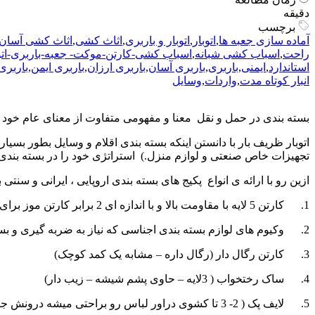
دقیقه
برچسب
آماده سازی جعبه ها
,
اتوبار
,
اتوبار و باربری
,
اثاث کشی
,
اثاث کشی آسان
راحت
,
اسباب کشی شبانه
,
اسباب کشی-کارتن-موکت- جعبه-باربری-اتو
استاندارد
,
ایمنی
,
باربری
,
باربری آسان
,
باربری ارزان
,
باربری ایمن
,
باربری
انبار کوتاه مدت
,
واردات
,
وسایل
بسته بندی در حمل و نقل معنا و مفهومی متفاوت از معنای عام خود د
اتوبار ظریف بار با دانستن اینکه بسته بندی اقلام و وسایل بطور بسیا
تجهیزات خاص صنعتی و لوازم منزل.) استراتژی خود را در بسته بندی ب
ازین رو با ارائه ی انواع پکیج های بسته بندی اروپایی ، ایرانی و
1. کارتن 5 لایه با مقاومت بالا و با اندازه ای 2 برابر کارتن موز برای بسته بندی لوازمی که از ارزش کالایی بالایی برخوردارند.
2. وکیوم های لوازم بسته بندی اجناسی که نیاز به ضربه گیری و بسته بندی دارند. شامل بابل رپ ( فوم ضربه گیر ) – استرج رپ ( سلفون ) – چسب اسکات پهن
3. کارتن رگال دار (رگال داره – مشابه یک کمد کوچک)
4. ساک رختخواب ( 3لایه – حاوی پشم شیشه – زیب دار)
5. لایف پک ( 2- 3 تا کشوی دراور لباس رو براحتی میشه درونش جا داد)