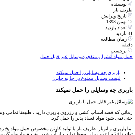
نویسنده
ظریف بار
تاریخ ویرایش
12 بهمن 1398
تعداد بازدید
31 بازدید
زمان مطالعه
دقیقه
برچسب
حمل مواد آتشزا و منفجره
,
وسایل غیر قابل حمل
باربری چه وسایلی را حمل نمیکند
لیست وسایل ممنوع در جا به جایی:
باربری چه وسایلی را حمل نمیکند
حتی نمی شود مواد فساد پذیر را حمل کرد.
اما باربری و اتوبار ظریف بار با تولید کارتن مخصوص حمل مواد یخ زدن
تواند تا 24 ساعت دما را حفظ نماید و از آب شدن یخ و فساد جلو گیری کند.