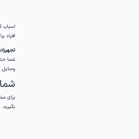
اسباب ک
افراد بر
تجهیزات
شما حتما
وسایل ب
شمار
بگیرید.