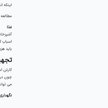
اینکه ان
مطالعه ک
غذا
آشپزخانه
اسباب ک
باید هزی
تجهی
کارتن ا
چون در 
می توانی
نگهداری