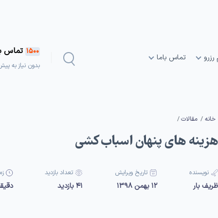
تماس بگ
1500
 رزرو
تماس باما
بدون نیاز به پیش
خانه
مقالات
زینه های پنهان اسباب کشی
نویسنده
تاریخ ویرایش
تعداد بازدید
زم
ریف بار
12 بهمن 1398
41 بازدید
دقیق