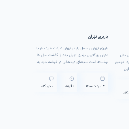
باربری تهران
باربری تهران و حمل بار در تهران شرکت ظریف بار به
ن نقل
عنوان بزرگترین باربری تهران بعد از گذشت سال ها
ید: «چطور
توانسته است سابقه‌ای درخشانی در کارنامه خود به
این
ثبت برساند، برای جابجایی و رزرو اتوبار می‌توانید با
ر شما
شماره 1500 تماس حاصل فرمایید. تهران پایتخت
، بدانید
کشور عزیزمان ایران یکی از بزرگ‌ترین کلان شهر های
4 مرداد 1400
دقیقه
0 دیدگاه
کشور است […]