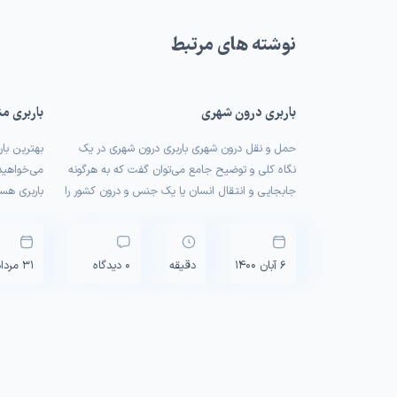
نوشته های مرتبط
باربری درون شهری
باربری م
حمل و نقل درون شهری باربری درون‌ شهری در یک
بهترین بار
نگاه کلی و توضیح جامع می‌توان گفت که به هرگونه
می‌خواهید
جابجایی و انتقال انسان یا یک جنس و درون کشور را
باربری هست
شامل می‌شود.پررونق بودن صنعت باربری در یک
است؟ شناخ
کشور می‌تواند برای آن و مردمش بسیار سود ده
مواردی است
باشد، اول از هر چیزی باعث پیشرفت شهرها […]
عنوان اولی
6 آبان 1400
دقیقه
0 دیدگاه
31 مرداد 1400
است. مدت