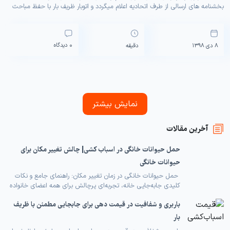
بخشنامه های ارسالی از طرف اتحادیه اعلام میگردد و اتوبار ظریف بار با حفظ مباحث
مربوط به اخلاقیات و الویت قرار دادن اهمیت منافع […]
0 دیدگاه
8 دی 1398
دقیقه
نمایش بیشتر
آخرین مقالات
حمل حیوانات خانگی در اسباب کشی| چالش تغییر مکان برای
حیوانات خانگی
حمل حیوانات خانگی در زمان تغییر مکان: راهنمای جامع و نکات
کلیدی جابه‌جایی خانه، تجربه‌ای پرچالش برای همه اعضای خانواده
است، به‌خصوص اگر پای حیوانات خانگی در میان باشد. حیوانات به
باربری و شفافیت در قیمت دهی برای جابجایی مطمئن با ظریف
محیط زندگی خود عمیقاً وابسته هستند و تغییر ناگهانی این محیط
می‌تواند منجر به استرس، اضطراب و حتی مشکلات جسمی برای
بار
آن‌ها شود. این […]