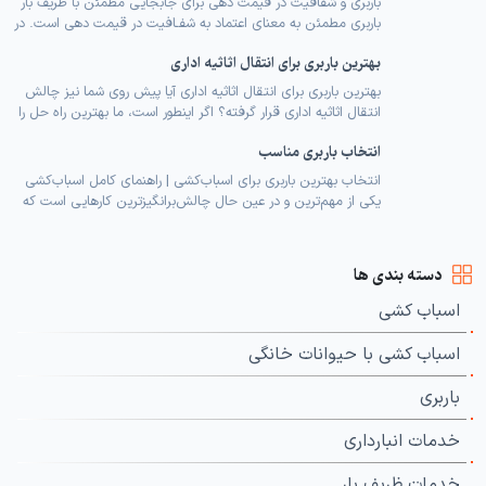
باربری و شفافیت در قیمت دهی برای جابجایی مطمئن با ظریف بار
باربری مطمئن به معنای اعتماد به شفـافیت در قیمت دهی است. در
این مقاله با اهمیت شفافیت قیمتی، نقش اپلیکیشن ظریف بار در
بهترین باربری برای انتقال اثاثیه اداری
استعلام قیمت باربری، و مزایای شفافیت برای مشتریان آشنا
می‌شوید. شفافیت قیمتی و اعتماد مشتریان در بازار باربری تهران،
بهترین باربری برای انتقال اثاثیه اداری آیا پیش روی شما نیز چالش
شفافیت […]
انتقال اثاثیه اداری قرار گرفته؟ اگر اینطور است، ما بهترین راه حل را
برای شما داریم. در هنگام انتقال محل کار، امور پیچیده‌تر از تصور
انتخاب باربری مناسب
شما می‌شود. از جمله مشکلاتی که ممکن است با آن روبرو شوید،
می‌توان به خطرات مرتبط با حمل […]
انتخاب بهترین باربری برای اسباب‌کشی | راهنمای کامل اسباب‌کشی
یکی از مهم‌ترین و در عین حال چالش‌برانگیزترین کارهایی است که
بسیاری از افراد در طول زندگی با آن مواجه می‌شوند. جابه‌جایی
وسایل منزل، بسته‌بندی لوازم حساس و انتقال آن‌ها به محل جدید
نیازمند دقت و برنامه‌ریزی است. در چنین شرایطی انتخاب یک
دسته بندی ها
شرکت باربری حرفه‌ای […]
اسباب کشی
اسباب کشی با حیوانات خانگی
باربری
خدمات انبارداری
خدمات ظریف بار