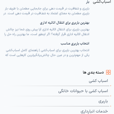
می‌تواند منجر به استرس، اضطراب و حتی مشکلات جسمی برای
بار
آن‌ها شود. این […]
باربری و شفافیت در قیمت دهی برای جابجایی مطمئن با ظریف بار
باربری مطمئن به معنای اعتماد به شفـافیت در قیمت دهی است. در
این مقاله با اهمیت شفافیت قیمتی، نقش اپلیکیشن ظریف بار در
بهترین باربری برای انتقال اثاثیه اداری
استعلام قیمت باربری، و مزایای شفافیت برای مشتریان آشنا
می‌شوید. شفافیت قیمتی و اعتماد مشتریان در بازار باربری تهران،
بهترین باربری برای انتقال اثاثیه اداری آیا پیش روی شما نیز چالش
شفافیت […]
انتقال اثاثیه اداری قرار گرفته؟ اگر اینطور است، ما بهترین راه حل را
برای شما داریم. در هنگام انتقال محل کار، امور پیچیده‌تر از تصور
انتخاب باربری مناسب
شما می‌شود. از جمله مشکلاتی که ممکن است با آن روبرو شوید،
می‌توان به خطرات مرتبط با حمل […]
انتخاب بهترین باربری برای اسباب‌کشی | راهنمای کامل اسباب‌کشی
یکی از مهم‌ترین و در عین حال چالش‌برانگیزترین کارهایی است که
بسیاری از افراد در طول زندگی با آن مواجه می‌شوند. جابه‌جایی
وسایل منزل، بسته‌بندی لوازم حساس و انتقال آن‌ها به محل جدید
نیازمند دقت و برنامه‌ریزی است. در چنین شرایطی انتخاب یک
دسته بندی ها
شرکت باربری حرفه‌ای […]
اسباب کشی
اسباب کشی با حیوانات خانگی
باربری
خدمات انبارداری