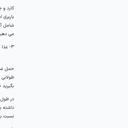
کارد و 
باربری 
شامل آن
می دهید
3- غذا
حمل غذا
طولانی 
بگیرید چ
در طول آ
داشته ب
نسبت به