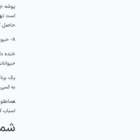
پوشه جد
است تهی
حاصل کن
8- حیوانات خانگی
خنده دا
حیوانات
یک برنام
به کسی ک
همانطور
اسباب ک
شمار