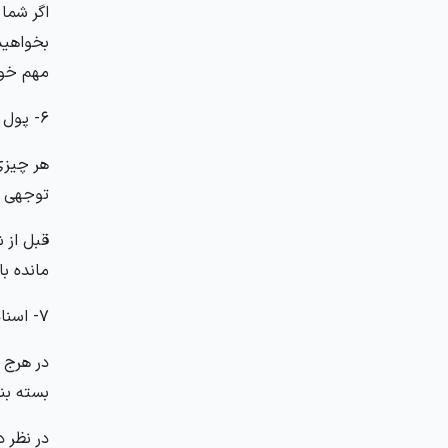
اگر شما 
بخواهید
مهم خود 
6- پول
هر چیزی
توجهی ا
قبل از 
مانده ب
7- اسناد رسمی
در هرج 
بسته بند
در نظر 