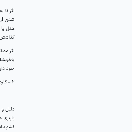
اگر تا 
شدن آن 
هتل یا 
گذاشتن 
اگر ممک
باطریشا
خود دار
2 – کارد و چنگال
دلیل و 
باربری ج
کشو قای