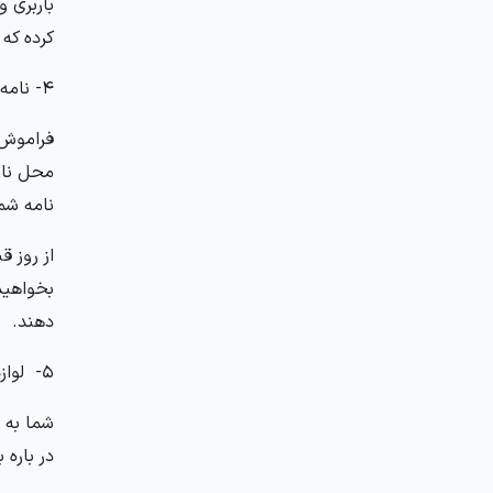
باربری و
کرده که می
4- نامه
فراموش 
محل نام
نامه شما
از روز ق
بخواهید
دهند.
5- لوازم پزشکی و دارو
شما به 
در باره 