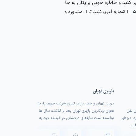
ی کنید و خاطره خوبی برایتان به جا
بماند همین الان بدون نیاز به پیش شماره از سرا سره ایران حتی با موبایل 1500 را شماره گیری کنید تا از مشاوره و
باربری تهران
باربری تهران و حمل بار در تهران شرکت ظریف بار به
ن نقل
عنوان بزرگترین باربری تهران بعد از گذشت سال ها
ید: «چطور
توانسته است سابقه‌ای درخشانی در کارنامه خود به
این
ثبت برساند، برای جابجایی و رزرو اتوبار می‌توانید با
ر شما
شماره 1500 تماس حاصل فرمایید. تهران پایتخت