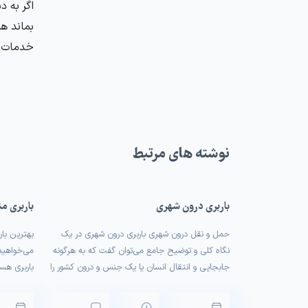
اگر به د
خدمات 24 ساعته ظریف بار بهره مند شوی
نوشته های مرتبط
باربری درون شهری
باربری م
حمل و نقل درون شهری باربری درون‌ شهری در یک
بهترین بار
نگاه کلی و توضیح جامع می‌توان گفت که به هرگونه
می‌خواهید
جابجایی و انتقال انسان یا یک جنس و درون کشور را
باربری هست
شامل می‌شود.پررونق بودن صنعت باربری در یک
است؟ شناخ
کشور می‌تواند برای آن و مردمش بسیار سود ده
مواردی است